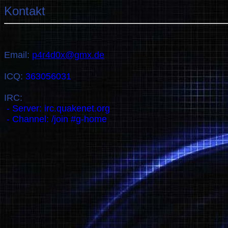
Kontakt
Email: 
p4r4d0x@gmx.de
ICQ: 
363056031
 - Server: irc.quakenet.org
 - Channel: /join #g-home